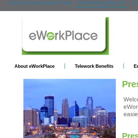
Online Casino Zonder Cruks
Best Betting Sites UK
Ca
About eWorkPlace
Telework Benefits
E
Pre
Welco
eWork
easie
Pre