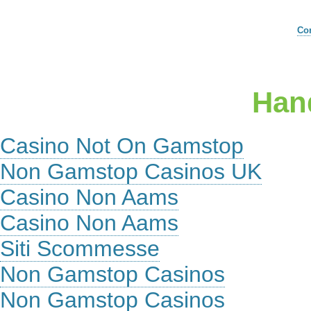
Co
Han
Casino Not On Gamstop
Non Gamstop Casinos UK
Casino Non Aams
Casino Non Aams
Siti Scommesse
Non Gamstop Casinos
Non Gamstop Casinos