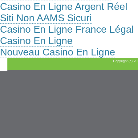
Casino En Ligne Argent Réel
Siti Non AAMS Sicuri
Casino En Ligne France Légal
Casino En Ligne
Nouveau Casino En Ligne
Copyright (c) 2